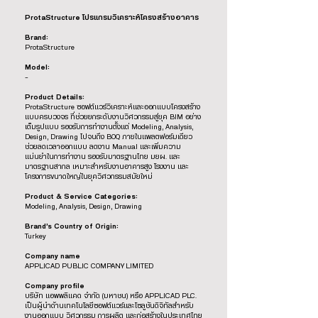
ProtaStructure โปรแกรมวิเคราะห์โครงสร้างอาคาร
Brand:
ProtaStructure
Model:
-
Product Details:
ProtaStructure ซอฟต์แวร์วิเคราะห์และออกแบบโครงสร้าง
แบบครบวงจร ที่ช่วยยกระดับงานวิศวกรรมสู่ยุค BIM อย่าง
เต็มรูปแบบ รองรับการทำงานตั้งแต่ Modeling, Analysis,
Design, Drawing ไปจนถึง BOQ ภายในแพลตฟอร์มเดียว
ช่วยลดเวลาออกแบบ ลดงาน Manual และเพิ่มความ
แม่นยำในการทำงาน รองรับมาตรฐานไทย มยผ. และ
มาตรฐานสากล เหมาะสำหรับงานอาคารสูง โรงงาน และ
โครงการขนาดใหญ่ในยุควิศวกรรมสมัยใหม่
Product & Service Categories:
Modeling, Analysis, Design, Drawing
Brand’s Country of Origin:
Turkey
Company name
APPLICAD PUBLIC COMPANY LIMITED
Company profile
บริษัท แอพพลิแคด จำกัด (มหาชน) หรือ APPLICAD PLC.
เป็นผู้นำด้านเทคโนโลยีซอฟต์แวร์และโซลูชันดิจิทัลสำหรับ
งานออกแบบ วิศวกรรม การผลิต และก่อสร้างในประเทศไทย