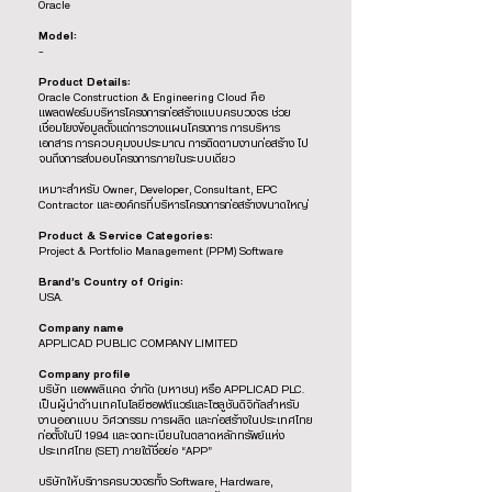
Oracle
Model:
-
Product Details:
Oracle Construction & Engineering Cloud คือ
แพลตฟอร์มบริหารโครงการก่อสร้างแบบครบวงจร ช่วย
เชื่อมโยงข้อมูลตั้งแต่การวางแผนโครงการ การบริหาร
เอกสาร การควบคุมงบประมาณ การติดตามงานก่อสร้าง ไป
จนถึงการส่งมอบโครงการภายในระบบเดียว
เหมาะสำหรับ Owner, Developer, Consultant, EPC
Contractor และองค์กรที่บริหารโครงการก่อสร้างขนาดใหญ่
Product & Service Categories:
Project & Portfolio Management (PPM) Software
Brand’s Country of Origin:
USA.
Company name
APPLICAD PUBLIC COMPANY LIMITED
Company profile
บริษัท แอพพลิแคด จำกัด (มหาชน) หรือ APPLICAD PLC.
เป็นผู้นำด้านเทคโนโลยีซอฟต์แวร์และโซลูชันดิจิทัลสำหรับ
งานออกแบบ วิศวกรรม การผลิต และก่อสร้างในประเทศไทย
ก่อตั้งในปี 1994 และจดทะเบียนในตลาดหลักทรัพย์แห่ง
ประเทศไทย (SET) ภายใต้ชื่อย่อ “APP”
บริษัทให้บริการครบวงจรทั้ง Software, Hardware,