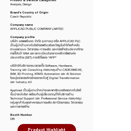
Product & Service Categories:
Analysis, Design
Brand’s Country of Origin:
Czech Republic
Company name
APPLICAD PUBLIC COMPANY LIMITED
Company profile
บริษัท แอพพลิแคด จำกัด (มหาชน) หรือ APPLICAD PLC.
เป็นผู้นำด้านเทคโนโลยีซอฟต์แวร์และโซลูชันดิจิทัลสำหรับ
งานออกแบบ วิศวกรรม การผลิต และก่อสร้างในประเทศไทย
ก่อตั้งในปี 1994 และจดทะเบียนในตลาดหลักทรัพย์แห่ง
ประเทศไทย (SET) ภายใต้ชื่อย่อ “APP”
บริษัทให้บริการครบวงจรทั้ง Software, Hardware,
Training และ Consulting ครอบคลุมด้าน CAD/CAM/CAE,
BIM, 3D Printing, XR/VR, Automation และ AI Solution
โดยมุ่งช่วยองค์กรไทยยกระดับสู่ Digital Transformation
และ Industry 4.0
Applicad เป็นผู้แทนจำหน่ายและพาร์ตเนอร์ของเทคโนโลยี
ชั้นนำระดับโลก พร้อมทีมผู้เชี่ยวชาญที่ให้บริการด้าน
Technical Support และ Professional Service ครอบคลุม
กลุ่มลูกค้าในอุตสาหกรรมการผลิต สถาปัตยกรรม วิศวกรรม
และการก่อสร้าง
Booth Number
D15
Product Highlight