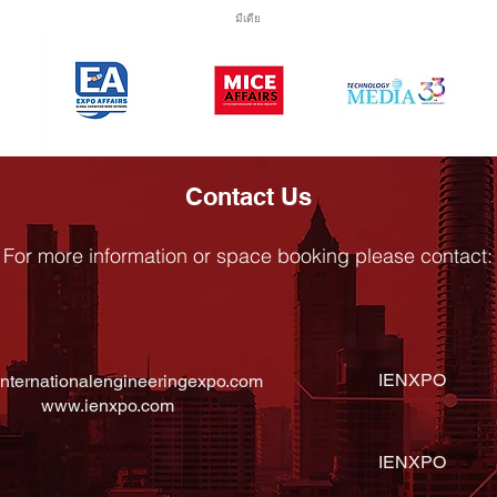
มีเดีย
Contact Us
For
m
ore information or space booking please contact:
IENXPO
nternationalengineeringexpo.com
www.ienxpo.com
IENXPO