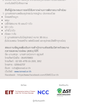
เปิดโอกาสด้านการลงทุน จากนักลงทุนที่มองหานวัตกรรมและ
เทคโนโลยีที่มีศักยภาพ
สิ่งที่ผู้ประกอบการจะได้รับหากผ่านการพิจารณาเข้าร่วม
บูทแสดงงานพร้อมอุปกรณ์มาตรฐาน
ประกอบด้วย
โครงสร้างบูท
พรม
ปลั๊กไฟขนาด 15 แอมป์ 1 ตัว
โต๊ะ 1 ตัว
เก้าอี้ 2 ตัว
ถังขยะ 1 ถัง
2. บูทแสดงงานไม่มีอุปกรณ์ ขนาด 36 ตร.ม.
(ไม่รวมพรม โครงสร้าง เฟอร์นิเจอร์ และอุปกรณ์ไฟฟ้าทุกชนิด)
สอบถามข้อมูลเพิ่มเติมทางสำนักงานส่งเสริมวิสาหกิจขนาด
กลางและขนาดย่อม (สสว.) ได้ที่
ชื่อ-นามสกุล : นางสาวณิชาภา อุรุวงศ์
โทรศัพท์มือถือ : 0641579663
โทรศัพท์ : 02 105 4778 ต่อ 2001, 3012
โทรสาร : 025642737
อีเมล : info@ismed.or.th
เว็บไซต์ :
www.ismed.or.th
Facebook :
https://www.facebook.com/ISMED.or.th
จัดโดย
จัดพร้อมกับ
ผู้สนับสนุนหลัก