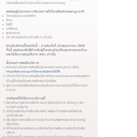
(*โดยมีเงื่อนไขเป็นไปตามที่หน่วยงานฯ กำหนด)
ขอเชิญผู้ประกอบการในวงการที่เกี่ยวข้องร่วมออกบูธ อาทิ
วิศวกรรมระบบก่อสร้าง
โยธา
ไฟฟ้า
เครื่องกล
อุตสาหการ
และวิศวกรรมสาขาด้านอื่น ๆ เป็นต้น
เปิดรับสมัครตั้งแต่วันนี้ – ภายในวันที่ 23 พฤษภาคม 2569
ทั้งนี้ ขอสงวนสิทธิ์สำหรับผู้ที่ลงทะเบียนยื่นเอกสารครบถ้วน
และได้รับการอนุมัติจาก สสว. เท่านั้น
ขั้นตอนการขอรับบริการ
สมัครผ่านโครงการส่งเสริมผู้ประกอบการผ่านระบบ BDS
https://bds.sme.go.th/Service/Detail/2078
เจ้าหน้าที่สำนักงานส่งเสริมวิสาหกิจขนาดกลางและขนาดย่อม(สสว.)
เป็นผู้ติดต่อแจ้งผลการพิจารณาคัดเลือก
ผู้ผ่านการคัดเลือกต้องชำระเงินเต็มจำนวนภายในวันที่ที่สถาบันฯ
กำหนด
ประโยชน์ที่ได้รับจากบริการนี้
โอกาสในการขยายเครือข่าย พบปะผู้ประกอบการ นักลงทุน และ
หน่วยงานรัฐบาล
เปิดตัวผลิตภัณฑ์หรือบริการใหม่ พร้อมทำการตลาดได้อย่างมี
ประสิทธิภาพ
เรียนรู้และแลกเปลี่ยนความรู้ ผ่านการบรรยายและเสวนาจากผู้
เชี่ยวชาญ
สร้างแรงบันดาลใจและแนวคิดใหม่ในการพัฒนาผลิตภัณฑ์หรือ
บริการ