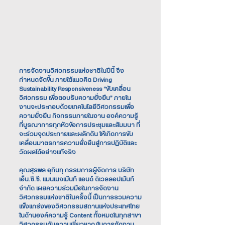
การจัดงานวิศวกรรมแห่งชาติในปีนี้ จึง
กำหนดจัดขึ้น ภายใต้แนวคิด Driving
Sustainability Responsiveness “ขับเคลื่อน
วิศวกรรม เพื่อตอบรับความยั่งยืน” ภายใน
งานจะประกอบด้วยเทคโนโลยีวิศวกรรมเพื่อ
ความยั่งยืน กิจกรรมภายในงาน องค์ความรู้
ที่บูรณาการทุกหัวข้อการประชุมและสัมมนา ที่
จะร่วมจุดประกายและผลักดัน ให้เกิดการขับ
เคลื่อนมาตรการความยั่งยืนสู่การปฏิบัติและ
วัดผลได้อย่างแท้จริง
คุณสุรพล อุทินทุ กรรมการผู้จัดการ บริษัท
เอ็น.ซี.ซี. แมนเนจเม้นท์ แอนด์ ดิเวลลอปเม้นท์
จำกัด เผยความร่วมมือในการจัดงาน
วิศวกรรมแห่งชาติในครั้งนี้ เป็นการรวมความ
แข็งแกร่งของวิศวกรรมสถานแห่งประเทศไทย
ในด้านองค์ความรู้ Content ทั้งหมดในทุกสาขา
วิศวกรรมกับความเชี่ยวชาญในการจัดงาน