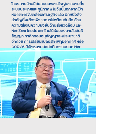
โครงการด้านวิศวกรรมขนาดใหญ่มากมายทั้ง
ระบบประเทศและภูมิภาค // ในวันนี้นอกจากเป้า
หมายการขับเคลื่อนเศรษฐกิจแล้ว อีกหนึ่งสิ่ง
สำคัญที่จะต้องพิจารณาไปพร้อมกันคือ ด้าน
ความใส่ใจในความยั่งยืนด้านสิ่งแวดล้อม และ
Net Zero โดยประเทศไทยได้ร่วมลงนามในสนธิ
สัญญา ภาคีกรอบอนุสัญญาสหประชาชาติ
ว่าด้วย
การเปลี่ยนแปลงสภาพภูมิอากาศ หรือ
COP 26
มีเป้าหมายสูงสุดคือการบรรลุ Net
Zero ทั่วโลก ภายในปี ค.ศ. 2050 (พ.ศ. 2593)
เทียบกับก่อนยุคปฏิวัติอุตสาหกรรม