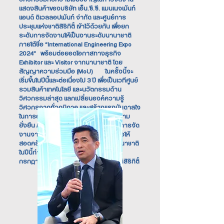
แสดงสินค้าของบริษัท เอ็น.ซี.ซี. แมนเนจเม้นท์
แอนด์ ดิเวลลอปเม้นท์ จำกัด และศูนย์การ
ประชุมแห่งชาติสิริกิติ์ เข้าไว้ด้วยกัน เพื่อยก
ระดับการจัดงานให้เป็นงานระดับนานาชาติ
ภายใต้ชื่อ “International Engineering Expo
2024” พร้อมต่อยอดโอกาสทางธุรกิจ
Exhibitor และ Visitor จากนานาชาติ โดย
สัญญาความร่วมมือ (MoU) ในครั้งนี้จะ
เริ่มขึ้นในปีนี้และต่อเนื่องไป 3 ปี เพื่อเป็นเวทีศูนย์
รวมสินค้าเทคโนโลยี และนวัตกรรมด้าน
วิศวกรรมล่าสุด แลกเปลี่ยนองค์ความรู้
วิศวกรจากทั่วภูมิภาค และสร้างแรงบันดาลใจ
ในการออกแบบวิศวกรรมที่คำนึงถึงความ
ยั่งยืน // โดยมีการปรับเปลี่ยนช่วงเวลาการจัด
งานจากปลายปี เป็นเดือนกรกฎาคม เพื่อให้
สอดคล้องกับปฏิทินงานแสดงสินค้านานาชาติ
ในปีนี้กำหนดจัดขึ้นระหว่างวันที่ 24–26
กรกฎาคมนี้ ณ ศูนย์การประชุมแห่งชาติสิริกิติ์