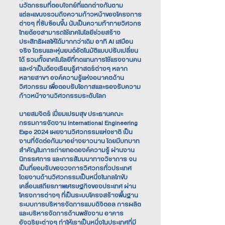
นวัตกรรมที่ตอบโจทย์ที่แตกต่างกันตาม
แต่ละแขนงรวมถึงความก้าวหน้าของโครงการ
ต่างๆ ที่ซับซ้อนขึ้น นับเป็นความท้าทายวิศวกร
ไทยต้องสามารถใช้เทคโนโลยีช่วยสร้าง
ประสิทธิผลให้ได้มากกว่าเดิม อาทิ AI เสมือน
จริง โดรนและหุ่นยนต์อัตโนมัติแบบปรับเปลี่ยน
ได้ รวมทั้งเทคโนโลยีที่ทดแทนการใช้แรงงานคน
และจำเป็นต้องเรียนรู้ศาสตร์ต่างๆ หลาก
หลายสาขา องค์ความรู้แห่งอนาคตด้าน
วิศวกรรม เพื่อตอบรับโอกาสและรองรับความ
ก้าวหน้างานวิศวกรรมระดับโลก
นายสมจิตร์ เปี่ยมเปรมสุข ประธานคณะ
กรรมการจัดงาน International Engineering
Expo 2024 เผยงานวิศวกรรมแห่งชาติ เป็น
งานที่จัดต่อกันมาอย่างยาวนาน โดยมีบทบาท
สำคัญในการถ่ายทอดองค์ความรู้ ผ่านงาน
นิทรรศการ และการสัมมนาทางวิชาการ จน
เป็นที่ยอมรับของวงการวิศวกรทั่วประเทศ
โดยงานด้านวิศวกรรมเป็นหนึ่งในกลไกขับ
เคลื่อนเสถียรภาพเศรษฐกิจของประเทศ ผ่าน
โครงการต่างๆ ที่เป็นระบบโครงสร้างพื้นฐาน
ระบบการบริหารจัดการแบบดิจิตอล การผลิต
และบริหารจัดการด้านพลังงาน อาคาร
อัจฉริยะต่างๆ ทำให้เราเป็นหนึ่งในประเทศที่มี