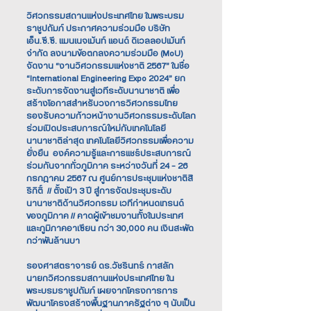
วิศวกรรมสถานแห่งประเทศไทย ในพระบรม
ราชูปถัมภ์ ประกาศความร่วมมือ บริษัท
เอ็น.ซี.ซี. แมนเนจเม้นท์ แอนด์ ดิเวลลอปเม้นท์
จำกัด ลงนามข้อตกลงความร่วมมือ (MoU)
จัดงาน “งานวิศวกรรมแห่งชาติ 2567” ในชื่อ
“International Engineering Expo 2024” ยก
ระดับการจัดงานสู่เวทีระดับนานาชาติ เพื่อ
สร้างโอกาสสำหรับวงการวิศวกรรมไทย
รองรับความก้าวหน้างานวิศวกรรมระดับโลก
ร่วมเปิดประสบการณ์ใหม่กับเทคโนโลยี
นานาชาติล่าสุด เทคโนโลยีวิศวกรรมเพื่อความ
ยั่งยืน องค์ความรู้และการแชร์ประสบการณ์
ร่วมกันจากทั่วภูมิภาค ระหว่างวันที่ 24 - 26
กรกฎาคม 2567 ณ ศูนย์การประชุมแห่งชาติสิ
ริกิติ์ // ตั้งเป้า 3 ปี สู่การจัดประชุมระดับ
นานาชาติด้านวิศวกรรม เวทีกำหนดเทรนด์
ของภูมิภาค // คาดผู้เข้าชมงานทั้งในประเทศ
และภูมิภาคอาเซียน กว่า 30,000 คน เงินสะพัด
กว่าพันล้านบา
รองศาสตราจารย์ ดร.วัชรินทร์ กาสลัก
นายกวิศวกรรมสถานแห่งประเทศไทย ใน
พระบรมราชูปถัมภ์ เผยจากโครงการการ
พัฒนาโครงสร้างพื้นฐานภาครัฐต่าง ๆ นับเป็น