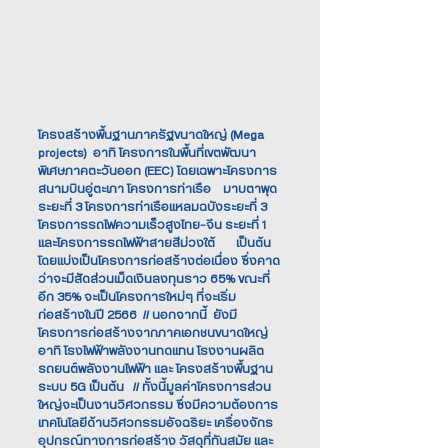
โครงสร้างพื้นฐานภาครัฐขนาดใหญ่ (Mega
projects) อาทิ โครงการในพื้นที่เขตพัฒนา
พิเศษภาคตะวันออก (EEC) โดยเฉพาะโครงการ
สนามบินอู่ตะเภา โครงการท่าเรือ มาบตาพุด
ระยะที่ 3 โครงการท่าเรือแหลมฉบังระยะที่ 3
โครงการรถไฟความเร็วสูงไทย-จีน ระยะที่ 1
และโครงการรถไฟฟ้าสายสีม่วงใต้ เป็นต้น
โดยแบ่งเป็นโครงการก่อสร้างต่อเนื่อง ซึ่งคาด
ว่าจะมีสัดส่วนเม็ดเงินลงทุนราว 65% ขณะที่
อีก 35% จะเป็นโครงการใหม่ๆ ที่จะเริ่ม
ก่อสร้างในปี 2566 // นอกจากนี้ ยังมี
โครงการก่อสร้างจากภาคเอกชนขนาดใหญ่
อาทิ โรงไฟฟ้าพลังงานทดแทน โรงงานผลิต
รถยนต์พลังงานไฟฟ้า และ โครงสร้างพื้นฐาน
ระบบ 5G เป็นต้น // ทั้งนี้มูลค่าโครงการส่วน
ใหญ่จะเป็นงานวิศวกรรม ซึ่งมีความต้องการ
เทคโนโลยีด้านวิศวกรรมอัจฉริยะ เครื่องจักร
อุปกรณ์ทางการก่อสร้าง วัสดุที่ทันสมัย และ