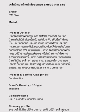
เหล็กโครงสร้างกำลังสูงเกรด SM520 จาก SYS
Brand:
SYS Steel
Model:
-
Product Details:
เหล็กโครงสร้างกำลังสูง เกรด SM520 จาก SYS คือเหล็ก
โครงสร้างที่มีกำลังสูงขึ้น รับแรงได้มากขึ้น เพิ่มพื้นที่ใช้สอย
น้ำหนักเหล็กลดลง ประหยัดและลดเวลาก่อสร้าง ประหยัด
ค่าแรงและค่าขนส่ง ซึ่งโดยรวมแล้วจะช่วยให้ประหยัดต้นทุน
ก่อสร้างได้ถึง 20% นิยมนำมาเป็นเสาในโครงสร้างที่ต้องการ
คุณสมบัติในการรับแรงอัดสูง ๆ หรือในโครงการที่ต้องการ
ความแข็งแรงมากขึ้น แต่ขนาดโครงสร้างเล็กลง หรืออาจใช้ใน
โครงถักด้วย เหล็ก H-BEAM เกรด SM520 ก็สามารถตอบ
โจทย์ได้ทั้งหมด เช่น โครงการศูนย์การประชุมแห่งชาติสิริกิติ์,
Boccia Training Center, Saun Phlu 9 Office ฯลฯ
Product & Service Categories:
Construction
Brand’s Country of Origin:
Thailand
Company name
บริษัท เหล็กสยามยามาโตะ จำกัด
Company profile
SYS เหล็กดี…ที่คุณไว้ใจ มากกว่า 30 ปี บริษัท เหล็กสยามยา