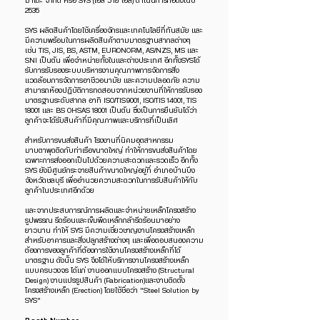
มาโตะ จำกัด หรือ SYS (เอส วาย เอส) ดำเนินการก่อตั้งในปี
2535
SYS ผลิตสินค้าโดยใช้เครื่องจักรและเทคโนโลยีที่ทันสมัย และ
มีความพร้อมในการผลิตสินค้าตามมาตรฐานสากลต่างๆ
เช่น TIS, JIS, BS, ASTM, EURONORM, AS/NZS, MS และ
SNI เป็นต้น เพื่อจำหน่ายทั้งในและต่างประเทศ อีกทั้งSYSได้
รับการรับรองระบบบริหารงานคุณภาพการจัดการสิ่ง
แวดล้อมการจัดการอาชีวอนามัย และความปลอดภัย ความ
สามารถห้องปฏิบัติการทดสอบจากหน่วยงานที่ให้การรับรอง
มาตรฐานระดับสากล อาทิ ISO/TIS9001, ISO/TIS 14001, TIS
18001 และ BS OHSAS 18001 เป็นต้น ซึ่งเป็นการยืนยันได้ว่า
ลูกค้าจะได้รับสินค้าที่มีคุณภาพและบริการที่เป็นเลิศ
สำหรับการขนส่งสินค้า โรงงานที่นิคมอุตสาหกรรม
มาบตาพุดติดกับท่าเรือขนาดใหญ่ ทำให้การขนส่งสินค้าโดย
เฉพาะการส่งออกเป็นไปด้วยความสะดวกและรวดเร็ว อีกทั้ง
SYS ยังมีศูนย์กระจายสินค้าขนาดใหญ่อยู่ที่ อำเภอบ้านบึง
จังหวัดชลบุรี เพื่ออำนวยความสะดวกในการรับสินค้าให้กับ
ลูกค้าในประเทศอีกด้วย
และจากประสบการณ์การผลิตและจำหน่ายเหล็กโครงสร้าง
รูปพรรณ รีดร้อนและเข็มพืดเหล็กกล้ารีดร้อนมาอย่าง
ยาวนาน ทำให้ SYS มีความเชี่ยวชาญงานโครงสร้างเหล็ก
สำหรับอาคารและสิ่งปลูกสร้างต่างๆ และเพื่อตอบสนองความ
ต้องการของลูกค้าที่ต้องการใช้งานโครงสร้างเหล็กที่ได้
มาตรฐาน ดังนั้น SYS จึงได้ให้บริการงานโครงสร้างเหล็ก
แบบครบวงจร ได้แก่ งานออกแบบโครงสร้าง (Structural
Design) งานแปรรูปสินค้า (Fabrication)และงานติดตั้ง
โครงสร้างเหล็ก (Erection) โดยใช้ชื่อว่า "Steel Solution by
SYS"