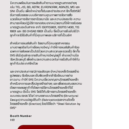
มีความพร้อมในการผลิตสินค้าตามมาตรฐานสากลต่างๆ
เช่น TIS, JIS, BS, ASTM, EURONORM, AS/NZS, MS และ
SNI เป็นต้น เพื่อจำหน่ายทั้งในและต่างประเทศ อีกทั้งSYSได้
รับการรับรองระบบบริหารงานคุณภาพการจัดการสิ่ง
แวดล้อมการจัดการอาชีวอนามัย และความปลอดภัย ความ
สามารถห้องปฏิบัติการทดสอบจากหน่วยงานที่ให้การรับรอง
มาตรฐานระดับสากล อาทิ ISO/TIS9001, ISO/TIS 14001, TIS
18001 และ BS OHSAS 18001 เป็นต้น ซึ่งเป็นการยืนยันได้ว่า
ลูกค้าจะได้รับสินค้าที่มีคุณภาพและบริการที่เป็นเลิศ
สำหรับการขนส่งสินค้า โรงงานที่นิคมอุตสาหกรรม
มาบตาพุดติดกับท่าเรือขนาดใหญ่ ทำให้การขนส่งสินค้าโดย
เฉพาะการส่งออกเป็นไปด้วยความสะดวกและรวดเร็ว อีกทั้ง
SYS ยังมีศูนย์กระจายสินค้าขนาดใหญ่อยู่ที่ อำเภอบ้านบึง
จังหวัดชลบุรี เพื่ออำนวยความสะดวกในการรับสินค้าให้กับ
ลูกค้าในประเทศอีกด้วย
และจากประสบการณ์การผลิตและจำหน่ายเหล็กโครงสร้าง
รูปพรรณ รีดร้อนและเข็มพืดเหล็กกล้ารีดร้อนมาอย่าง
ยาวนาน ทำให้ SYS มีความเชี่ยวชาญงานโครงสร้างเหล็ก
สำหรับอาคารและสิ่งปลูกสร้างต่างๆ และเพื่อตอบสนองความ
ต้องการของลูกค้าที่ต้องการใช้งานโครงสร้างเหล็กที่ได้
มาตรฐาน ดังนั้น SYS จึงได้ให้บริการงานโครงสร้างเหล็ก
แบบครบวงจร ได้แก่ งานออกแบบโครงสร้าง (Structural
Design) งานแปรรูปสินค้า (Fabrication)และงานติดตั้ง
โครงสร้างเหล็ก (Erection) โดยใช้ชื่อว่า "Steel Solution by
SYS"
Booth Number
H01