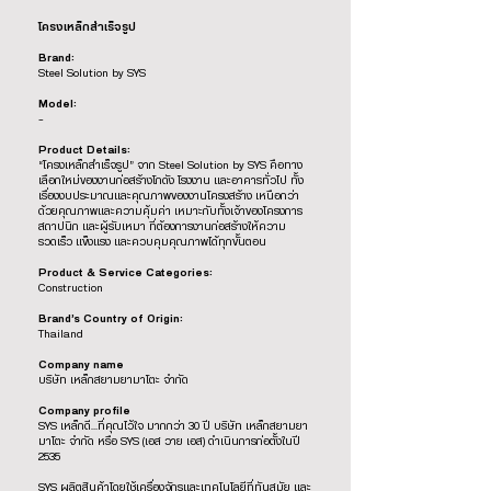
โครงเหล็กสำเร็จรูป
Brand:
Steel Solution by SYS
Model:
-
Product Details:
“โครงเหล็กสำเร็จรูป” จาก Steel Solution by SYS คือทาง
เลือกใหม่ของงานก่อสร้างโกดัง โรงงาน และอาคารทั่วไป ทั้ง
เรื่องงบประมาณและคุณภาพของงานโครงสร้าง เหนือกว่า
ด้วยคุณภาพและความคุ้มค่า เหมาะกับทั้งเจ้าของโครงการ
สถาปนิก และผู้รับเหมา ที่ต้องการงานก่อสร้างให้ความ
รวดเร็ว แข็งแรง และควบคุมคุณภาพได้ทุกขั้นตอน
Product & Service Categories:
Construction
Brand’s Country of Origin:
Thailand
Company name
บริษัท เหล็กสยามยามาโตะ จำกัด
Company profile
SYS เหล็กดี…ที่คุณไว้ใจ มากกว่า 30 ปี บริษัท เหล็กสยามยา
มาโตะ จำกัด หรือ SYS (เอส วาย เอส) ดำเนินการก่อตั้งในปี
2535
SYS ผลิตสินค้าโดยใช้เครื่องจักรและเทคโนโลยีที่ทันสมัย และ