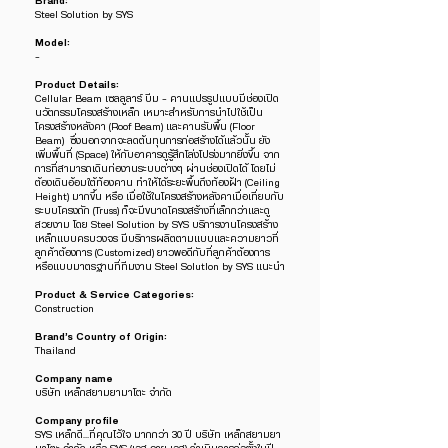
Brand:
Steel Solution by SYS
Model:
-
Product Details:
Cellular Beam เซลลูลาร์ บีม - คานแปรรูปแบบมีช่องเปิด
นวัตกรรมโครงสร้างเหล็ก เหมาะสำหรับการนำไปใช้เป็น
โครงสร้างหลังคา (Roof Beam) และคานรับพื้น (Floor
Beam) ซึ่งนอกจากจะลดต้นทุนการก่อสร้างได้แล้วนั้น ยัง
เพิ่มพื้นที่ (Space) ให้กับอาคารดูรู้สึกโล่งโปร่งมากยิ่งขึ้น จาก
การที่สามารถเดินท่องานระบบต่างๆ ผ่านช่องเปิดได้ โดยไม่
ต้องเดินอ้อมใต้ท้องคาน ทำให้ได้ระยะพื้นถึงท้องฝ้า (Ceiling
Height) มากขึ้น หรือ เมื่อใช้ในโครงสร้างหลังคาเมื่อเที่ยบกับ
ระบบโครงถัก (Truss) ก็จะมีขนาดโครงสร้างที่เล็กกว่าและดู
สวยงาม โดย Steel Solution by SYS บริการงานโครงสร้าง
เหล็กแบบครบวงจร มีบริการผลิตตามแบบและความยาวที่
ลูกค้าต้องการ (Customized) ยาวพอดีกับที่ลูกค้าต้องการ
หรือแบบมาตรฐานที่ทีมงาน Steel Solutlon by SYS แนะนำ
Product & Service Categories:
Construction
Brand’s Country of Origin:
Thailand
Company name
บริษัท เหล็กสยามยามาโตะ จำกัด
Company profile
SYS เหล็กดี…ที่คุณไว้ใจ มากกว่า 30 ปี บริษัท เหล็กสยามยา