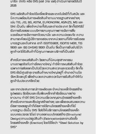
มาโตะ จำกัด หรือ SYS (เอส วาย เอส) ดำเนินการก่อตั้งในปี
2535
SYS ผลิตสินค้าโดยใช้เครื่องจักรและเทคโนโลยีที่ทันสมัย และ
มีความพร้อมในการผลิตสินค้าตามมาตรฐานสากลต่างๆ
เช่น TIS, JIS, BS, ASTM, EURONORM, AS/NZS, MS และ
SNI เป็นต้น เพื่อจำหน่ายทั้งในและต่างประเทศ อีกทั้งSYSได้
รับการรับรองระบบบริหารงานคุณภาพการจัดการสิ่ง
แวดล้อมการจัดการอาชีวอนามัย และความปลอดภัย ความ
สามารถห้องปฏิบัติการทดสอบจากหน่วยงานที่ให้การรับรอง
มาตรฐานระดับสากล อาทิ ISO/TIS9001, ISO/TIS 14001, TIS
18001 และ BS OHSAS 18001 เป็นต้น ซึ่งเป็นการยืนยันได้ว่า
ลูกค้าจะได้รับสินค้าที่มีคุณภาพและบริการที่เป็นเลิศ
สำหรับการขนส่งสินค้า โรงงานที่นิคมอุตสาหกรรม
มาบตาพุดติดกับท่าเรือขนาดใหญ่ ทำให้การขนส่งสินค้าโดย
เฉพาะการส่งออกเป็นไปด้วยความสะดวกและรวดเร็ว อีกทั้ง
SYS ยังมีศูนย์กระจายสินค้าขนาดใหญ่อยู่ที่ อำเภอบ้านบึง
จังหวัดชลบุรี เพื่ออำนวยความสะดวกในการรับสินค้าให้กับ
ลูกค้าในประเทศอีกด้วย
และจากประสบการณ์การผลิตและจำหน่ายเหล็กโครงสร้าง
รูปพรรณ รีดร้อนและเข็มพืดเหล็กกล้ารีดร้อนมาอย่าง
ยาวนาน ทำให้ SYS มีความเชี่ยวชาญงานโครงสร้างเหล็ก
สำหรับอาคารและสิ่งปลูกสร้างต่างๆ และเพื่อตอบสนองความ
ต้องการของลูกค้าที่ต้องการใช้งานโครงสร้างเหล็กที่ได้
มาตรฐาน ดังนั้น SYS จึงได้ให้บริการงานโครงสร้างเหล็ก
แบบครบวงจร ได้แก่ งานออกแบบโครงสร้าง (Structural
Design) งานแปรรูปสินค้า (Fabrication)และงานติดตั้ง
โครงสร้างเหล็ก (Erection) โดยใช้ชื่อว่า "Steel Solution by
SYS"