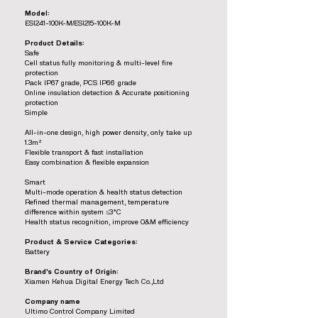
Model:
ESI241-100K-M/ESI215-100K-M
Product Details:
Safe
Cell status fully monitoring & multi-level fire
protection
Pack IP67 grade, PCS IP66 grade
Online insulation detection & Accurate positioning
protection
Simple
All-in-one design, high power density, only take up
1.3m²
Flexible transport & fast installation
Easy combination & flexible expansion
Smart
Multi-mode operation & health status detection
Refined thermal management, temperature
difference within system ≤3°C
Health status recognition, improve O&M efficiency
Product & Service Categories:
Battery
Brand’s Country of Origin:
Xiamen Kehua Digital Energy Tech Co.,Ltd
Company name
Ultimo Control Company Limited