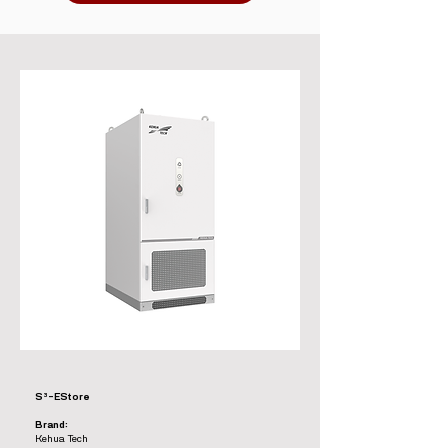
S³-EStore
Brand:
Kehua Tech