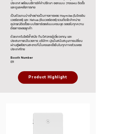
ประเทศ พร้อมบริการให้คำปรึกษา ออกแบบ วางแผน ติดตั้ง
และดูแลหลังการขาย
เป็นตัวแทนนำเข้าอย่างเป็นทางการของ Hoymiles (ไมโครอิน
เวอร์เตอร์) และ Kehua (อินเวอร์เตอร์) รวมถึงจัดจำหน่าย
อุปกรณ์ติดตั้งระบบโซลาร์เซลล์แบบครบชุด รองรับทุกความ
ต้องการของลูกค้า
ด้วยเทคโนโลยีล้ำสมัย ทีมวิศวกรผู้เชี่ยวชาญ และ
ประสบการณ์ในวงการ บริษัทฯ มุ่งมั่นสนับสนุนการเปลี่ยน
ผ่านสู่พลังงานสะอาดที่มั่นคงและยั่งยืนในทุกภาคส่วนของ
ประเทศไทย
Booth Number
E11
Product Highlight