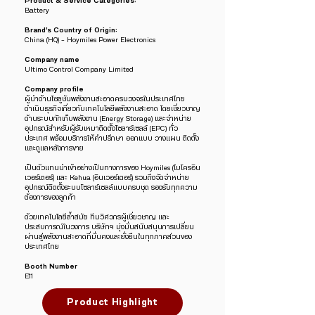
Product & Service Categories:
Battery
Brand’s Country of Origin:
China (HQ) - Hoymiles Power Electronics
Company name
Ultimo Control Company Limited
Company profile
ผู้นำด้านโซลูชันพลังงานสะอาดครบวงจรในประเทศไทย
ดำเนินธุรกิจเกี่ยวกับเทคโนโลยีพลังงานสะอาด โดยเชี่ยวชาญ
ด้านระบบกักเก็บพลังงาน (Energy Storage) และจำหน่าย
อุปกรณ์สำหรับผู้รับเหมาติดตั้งโซลาร์เซลล์ (EPC) ทั่ว
ประเทศ พร้อมบริการให้คำปรึกษา ออกแบบ วางแผน ติดตั้ง
และดูแลหลังการขาย
เป็นตัวแทนนำเข้าอย่างเป็นทางการของ Hoymiles (ไมโครอิน
เวอร์เตอร์) และ Kehua (อินเวอร์เตอร์) รวมถึงจัดจำหน่าย
อุปกรณ์ติดตั้งระบบโซลาร์เซลล์แบบครบชุด รองรับทุกความ
ต้องการของลูกค้า
ด้วยเทคโนโลยีล้ำสมัย ทีมวิศวกรผู้เชี่ยวชาญ และ
ประสบการณ์ในวงการ บริษัทฯ มุ่งมั่นสนับสนุนการเปลี่ยน
ผ่านสู่พลังงานสะอาดที่มั่นคงและยั่งยืนในทุกภาคส่วนของ
ประเทศไทย
Booth Number
E11
Product Highlight