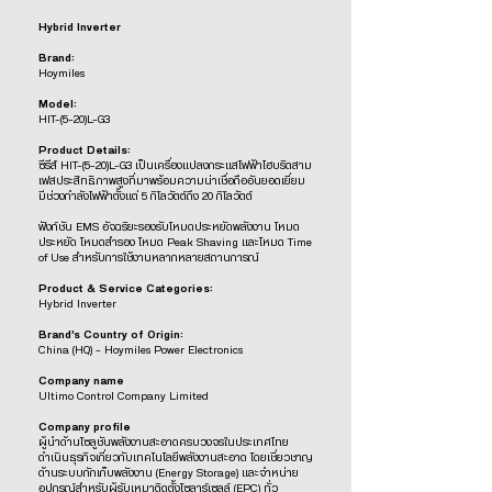
Hybrid Inverter
Brand:
Hoymiles
Model:
HIT-(5-20)L-G3
Product Details:
ซีรีส์ HIT-(5-20)L-G3 เป็นเครื่องแปลงกระแสไฟฟ้าไฮบริดสาม
เฟสประสิทธิภาพสูงที่มาพร้อมความน่าเชื่อถืออันยอดเยี่ยม
มีช่วงกำลังไฟฟ้าตั้งแต่ 5 กิโลวัตต์ถึง 20 กิโลวัตต์
ฟังก์ชัน EMS อัจฉริยะรองรับโหมดประหยัดพลังงาน โหมด
ประหยัด โหมดสำรอง โหมด Peak Shaving และโหมด Time
of Use สำหรับการใช้งานหลากหลายสถานการณ์
Product & Service Categories:
Hybrid Inverter
Brand’s Country of Origin:
China (HQ) - Hoymiles Power Electronics
Company name
Ultimo Control Company Limited
Company profile
ผู้นำด้านโซลูชันพลังงานสะอาดครบวงจรในประเทศไทย
ดำเนินธุรกิจเกี่ยวกับเทคโนโลยีพลังงานสะอาด โดยเชี่ยวชาญ
ด้านระบบกักเก็บพลังงาน (Energy Storage) และจำหน่าย
อุปกรณ์สำหรับผู้รับเหมาติดตั้งโซลาร์เซลล์ (EPC) ทั่ว