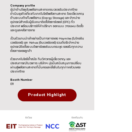
Company profile
ผู้นำด้านโซลูชันพลังงานสะอาดครบวงจรในประเทศไทย
ดำเนินธุรกิจเกี่ยวกับเทคโนโลยีพลังงานสะอาด โดยเชี่ยวชาญ
ด้านระบบกักเก็บพลังงาน (Energy Storage) และจำหน่าย
อุปกรณ์สำหรับผู้รับเหมาติดตั้งโซลาร์เซลล์ (EPC) ทั่ว
ประเทศ พร้อมบริการให้คำปรึกษา ออกแบบ วางแผน ติดตั้ง
และดูแลหลังการขาย
เป็นตัวแทนนำเข้าอย่างเป็นทางการของ Hoymiles (ไมโครอิน
เวอร์เตอร์) และ Kehua (อินเวอร์เตอร์) รวมถึงจัดจำหน่าย
อุปกรณ์ติดตั้งระบบโซลาร์เซลล์แบบครบชุด รองรับทุกความ
ต้องการของลูกค้า
ด้วยเทคโนโลยีล้ำสมัย ทีมวิศวกรผู้เชี่ยวชาญ และ
ประสบการณ์ในวงการ บริษัทฯ มุ่งมั่นสนับสนุนการเปลี่ยน
ผ่านสู่พลังงานสะอาดที่มั่นคงและยั่งยืนในทุกภาคส่วนของ
ประเทศไทย
Booth Number
E11
Product Highlight
จัดโดย
จัดพร้อมกับ